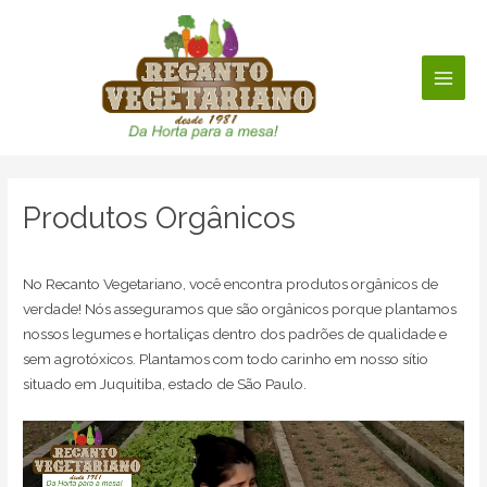
Ir
para
o
conteúdo
Main
Men
Produtos Orgânicos
No Recanto Vegetariano, você encontra produtos orgânicos de
verdade! Nós asseguramos que são orgânicos porque plantamos
nossos legumes e hortaliças dentro dos padrões de qualidade e
sem agrotóxicos. Plantamos com todo carinho em nosso sítio
situado em Juquitiba, estado de São Paulo.
Tocador
de
vídeo