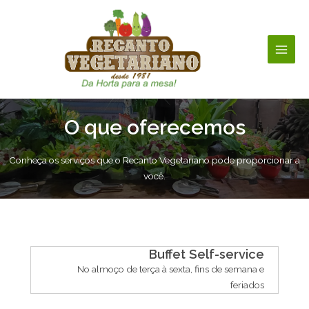
Ir
para
o
conteúdo
Main
Men
O que oferecemos
Conheça os serviços que o Recanto Vegetariano pode proporcionar a
você.
Buffet Self-service
No almoço de terça à sexta, fins de semana e
feriados